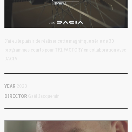
J’ai eu le plaisir de réaliser cette magnifique série de 30
programmes courts pour TF1 FACTORY en collaboration avec
DACIA.
YEAR
2023
DIRECTOR
Gaël Jacquemin